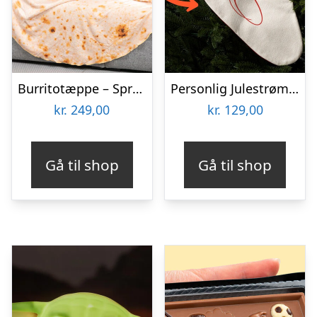
Burritotæppe – Spralla
Personlig Julestrømpe med Tekst
kr.
249,00
kr.
129,00
Gå til shop
Gå til shop