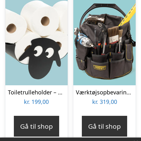
Toiletrulleholder – Liggende får
Værktøjsopbevaring til spand
kr.
199,00
kr.
319,00
Gå til shop
Gå til shop