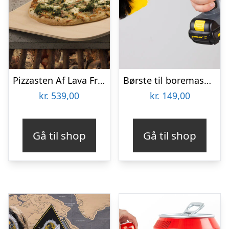
Pizzasten Af Lava Fra Etna
Børste til boremaskine 3-pak – Wibbri
kr.
539,00
kr.
149,00
Gå til shop
Gå til shop