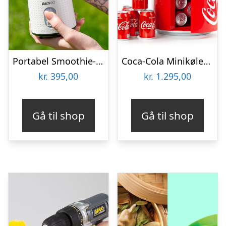
Portabel Smoothie-blender – KitchPro
Coca-Cola Minikøleskab
kr.
395,00
kr.
1.295,00
Gå til shop
Gå til shop