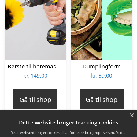
Børste til boremaskine 3-pak – Wibbri
Dumplingform
kr.
149,00
kr.
59,00
Gå til shop
Gå til shop
×
Dette website bruger tracking cookies
Dette websted bruger cookies til at forbedre brugeroplevelsen. Ved at