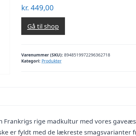
kr.
449,00
Gå til shop
Varenummer (SKU):
8948519972296362718
Kategori:
Produkter
em Frankrigs rige madkultur med vores gaveæ
ske er fyldt med de lækreste smagsvarianter f