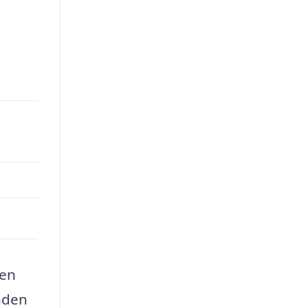
den
nden