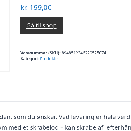
kr.
199,00
Gå til shop
Varenummer (SKU):
8948512346229525074
Kategori:
Produkter
rden, som du ønsker. Ved levering er hele ver
om med et skrabelod – kan skrabe af, efterhå