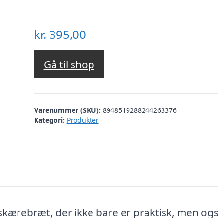
kr.
395,00
Gå til shop
Varenummer (SKU):
8948519288244263376
Kategori:
Produkter
skærebræt, der ikke bare er praktisk, men og