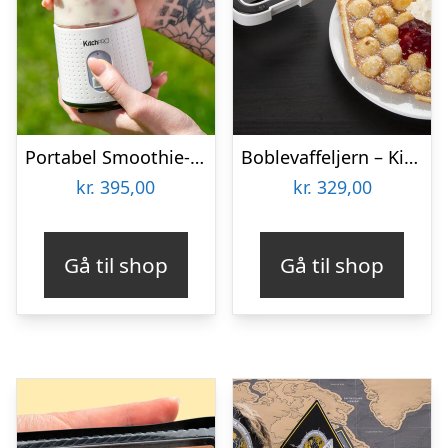
Portabel Smoothie-blender – KitchPro
Boblevaffeljern – KitchPro
kr.
395,00
kr.
329,00
Gå til shop
Gå til shop