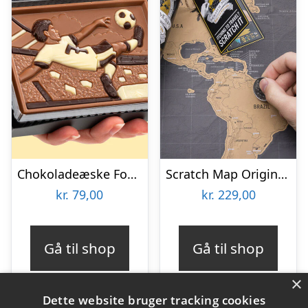
Chokoladeæske Fodboldspiller
Scratch Map Original Deluxe
kr.
79,00
kr.
229,00
Gå til shop
Gå til shop
×
Dette website bruger tracking cookies