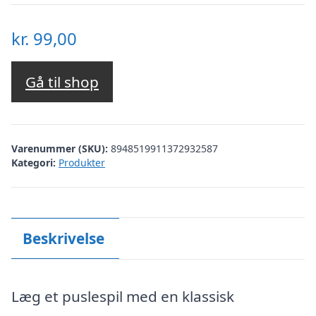
kr.
99,00
Gå til shop
Varenummer (SKU):
8948519911372932587
Kategori:
Produkter
Beskrivelse
Læg et puslespil med en klassisk