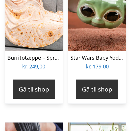
Burritotæppe – Spralla
Star Wars Baby Yoda Krus
kr.
249,00
kr.
179,00
Gå til shop
Gå til shop